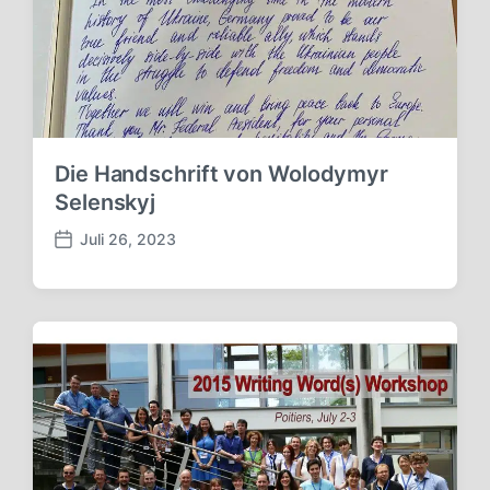
Die Handschrift von Wolodymyr
Selenskyj
Juli 26, 2023
V
e
r
ö
f
f
e
n
t
l
i