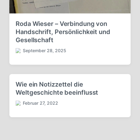
Roda Wieser – Verbindung von
Handschrift, Persönlichkeit und
Gesellschaft
September 28, 2025
V
e
r
ö
f
Wie ein Notizzettel die
f
Weltgeschichte beeinflusst
e
n
Februar 27, 2022
t
V
l
e
i
r
c
ö
h
f
u
f