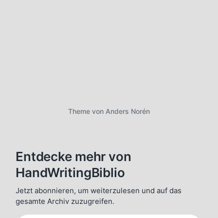
c
h
u
n
g
s
d
a
t
u
m
Theme von
Anders Norén
Entdecke mehr von
HandWritingBiblio
Jetzt abonnieren, um weiterzulesen und auf das
gesamte Archiv zuzugreifen.