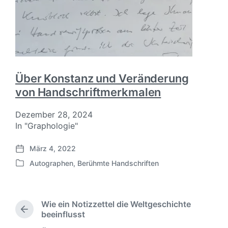
Über Konstanz und Veränderung
von Handschriftmerkmalen
Dezember 28, 2024
In "Graphologie"
März 4, 2022
V
Autographen
,
Berühmte Handschriften
e
V
r
e
ö
r
f
ö
Wie ein Notizzettel die Weltgeschichte
f
f
V
beeinflusst
e
f
o