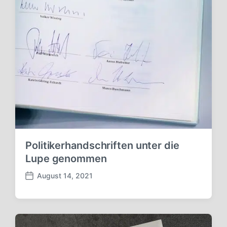
Politikerhandschriften unter die
Lupe genommen
August 14, 2021
V
e
r
ö
f